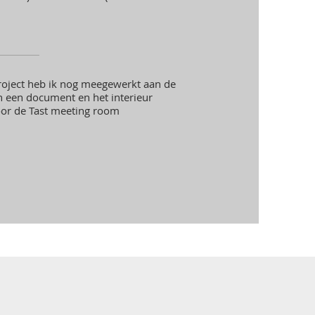
project heb ik nog meegewerkt aan de
an een document en het interieur
or de Tast meeting room