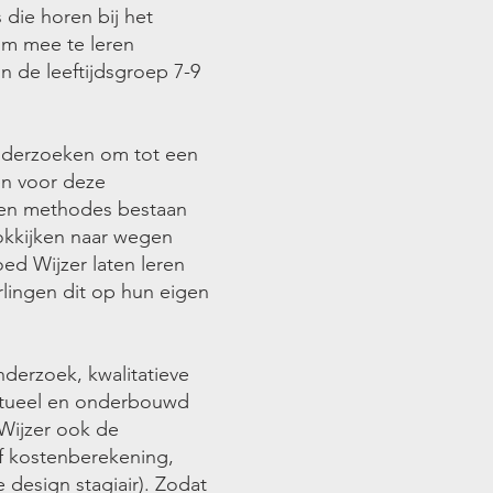
 die horen bij het
 om mee te leren
in de leeftijdsgroep 7-9
onderzoeken om tot een
en voor deze
ls en methodes bestaan
lokkijken naar wegen
oed Wijzer laten leren
erlingen dit op hun eigen
nderzoek, kwalitatieve
ceptueel en onderbouwd
 Wijzer ook de
ef kostenberekening,
design stagiair). Zodat