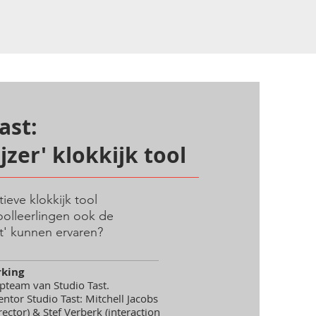
ast:
zer' klokkijk tool
eve klokkijk tool
olleerlingen ook de
ht' kunnen ervaren?
king
pteam van Studio Tast.
tor Studio Tast: Mitchell Jacobs
rector) & Stef Verberk (interaction