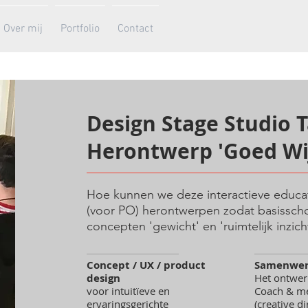
Over mij
Portfolio
Contact
Design Stage Studio T
Herontwerp 'Goed Wij
Hoe kunnen we deze interactieve educati
(voor PO) herontwerpen zodat basisscho
concepten 'gewicht' en 'ruimtelijk inzic
Concept / UX / product
Samenwer
design
Het ontwer
voor intuitïeve en
Coach & men
ervaringsgerichte
(creative di