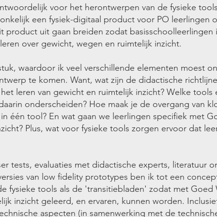
ntwoordelijk voor het herontwerpen van de fysieke tools
onkelijk een fysiek-digitaal product voor PO leerlingen
dit product uit gaan breiden zodat basisschoolleerlingen 
eren over gewicht, wegen en ruimtelijk inzicht.
gstuk, waardoor ik veel verschillende elementen moest 
twerp te komen. Want, wat zijn de didactische richtlijn
 het leren van gewicht en ruimtelijk inzicht? Welke too
ch daarin onderscheiden? Hoe maak je de overgang van k
jk in één tool? En wat gaan we leerlingen specifiek met G
nzicht? Plus, wat voor fysieke tools zorgen ervoor dat le
r tests, evaluaties met didactische experts, literatuur o
 versies van low fidelity prototypes ben ik tot een con
 fysieke tools als de 'transitiebladen' zodat met Goed
lijk inzicht geleerd, en ervaren, kunnen worden. Inclusi
echnische aspecten (in samenwerking met de technische 